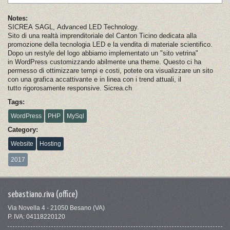
Notes:
SICREA SAGL, Advanced LED Technology.
Sito di una realtà imprenditoriale del Canton Ticino dedicata alla
promozione della tecnologia LED e la vendita di materiale scientifico.
Dopo un restyle del logo abbiamo implementato un "sito vetrina"
in WordPress customizzando abilmente una theme. Questo ci ha
permesso di ottimizzare tempi e costi, potete ora visualizzare un sito
con una grafica accattivante e in linea con i trend attuali, il
tutto rigorosamente responsive. Sicrea.ch
Tags:
WordPress
PHP
MySql
Category:
Website
Hosting
2017
sebastiano.riva (office)
Via Novella 4 - 21050 Besano (VA)
P. IVA: 04118220120